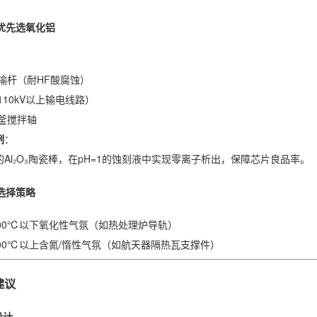
优先选氧化铝
输杆（耐HF酸腐蚀）
110kV以上输电线路）
釜搅拌轴
例
：
Al₂O₃陶瓷棒，在pH=1的蚀刻液中实现零离子析出，保障芯片良品率。
选择策略
600℃以下氧化性气氛（如热处理炉导轨）
400℃以上含氮/惰性气氛（如航天器隔热瓦支撑件）
建议
设计