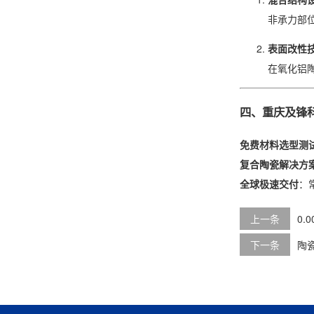
非承力部
表面改性
在氧化铝陶
四、重庆及锋
免费材料选型测
复合陶瓷解决方
全球极速交付
：
上一条
0.
下一条
陶