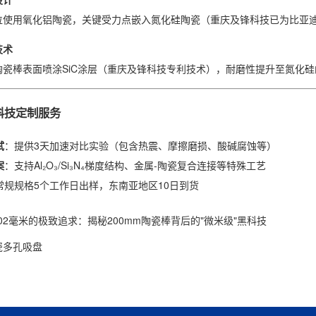
位使用氧化铝陶瓷，关键受力点嵌入氮化硅陶瓷（重庆及锋科技已为比亚迪
技术
瓷棒表面喷涂SiC涂层（重庆及锋科技专利技术），耐磨性提升至氮化硅的
科技定制服务
试
：提供3天加速对比实验（包含热震、摩擦磨损、酸碱腐蚀等）
案
：支持Al₂O₃/Si₃N₄梯度结构、金属-陶瓷复合连接等特殊工艺
常规规格5个工作日出样，东南亚地区10日到货
002毫米的极致追求：揭秘200mm陶瓷棒背后的"微米级"黑科技
瓷多孔吸盘