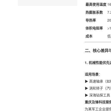
最高使用温度
1
热膨胀系数
7.
导热率
20
体积电阻率
>1
成本
低
二、核心差异
1. ​
机械性能优先
适用场景
：
▶ 高速轴承（如
▶ 涡轮转子（汽
▶ 深海钻探工具
重庆及锋科技案
为某军工企业提供