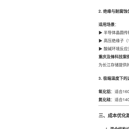
2. ​
绝缘与耐腐蚀
适用场景
：
▶ 半导体晶圆传
▶ 高压绝缘子（
▶ 酸碱环境反应
重庆及锋科技案
为长江存储提供的
3. ​
极端温度下的
氧化铝
：适合1
氮化硅
：适合1
三、成本优化
混合结构