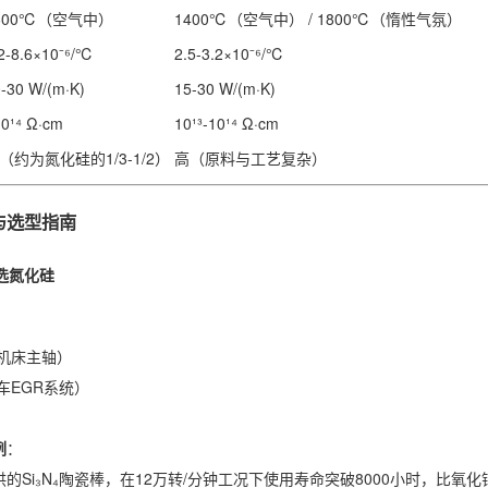
600℃（空气中）
1400℃（空气中） / 1800℃（惰性气氛）
2-8.6×10⁻⁶/℃
2.5-3.2×10⁻⁶/℃
-30 W/(m·K)
15-30 W/(m·K)
0¹⁴ Ω·cm
10¹³-10¹⁴ Ω·cm
（约为氮化硅的1/3-1/2）
高（原料与工艺复杂）
与选型指南
选氮化硅
机床主轴）
车EGR系统）
例
：
的Si₃N₄陶瓷棒，在12万转/分钟工况下使用寿命突破8000小时，比氧